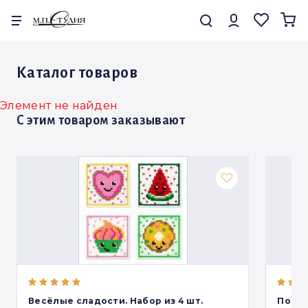
Каталог товаров
Каталог товаров
Наборы для вышивания
Алмазная мозаика
Элемент не найден
С этим товаром заказывают
Изделия из дерева от «Щепки»
Канва,бисер и габардин
Акриловые подставки
Акционные товары
Новинки месяца
Подборки
Весёлые сладости. Набор из 4 шт.
Подст