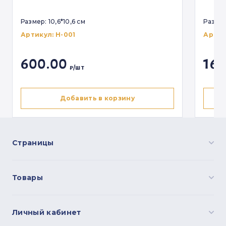
Аксессуары
Размер: 10,6*10,6 см
Размер
Электронные схемы
Артикул:
Н-001
Артик
600.00
165
₽/шт
Логин
Восстановление пароля
Пароль
Укажите почту для восстановления
пароля
Страницы
Забыли пароль?
Товары
Отправить
Войти
Личный кабинет
Нет аккаунта?