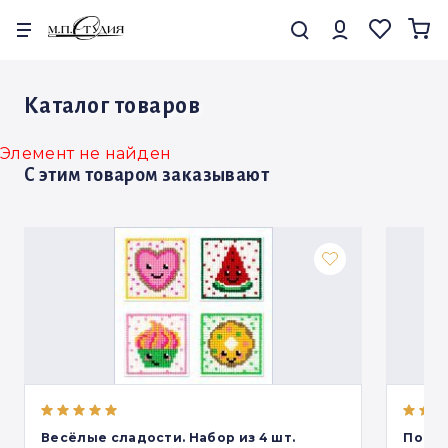
Каталог товаров
Каталог товаров
Наборы для вышивания
Алмазная мозаика
Элемент не найден
С этим товаром заказывают
Изделия из дерева от «Щепки»
Канва,бисер и габардин
Акриловые подставки
Акционные товары
Новинки месяца
Подборки
Весёлые сладости. Набор из 4 шт.
Подст