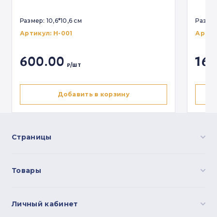
Аксессуары
Размер: 10,6*10,6 см
Размер
Электронные схемы
Артикул:
Н-001
Артик
600.00
165
₽/шт
Логин
Восстановление пароля
Пароль
Укажите почту для восстановления
пароля
Страницы
Забыли пароль?
Товары
Отправить
Войти
Личный кабинет
Нет аккаунта?